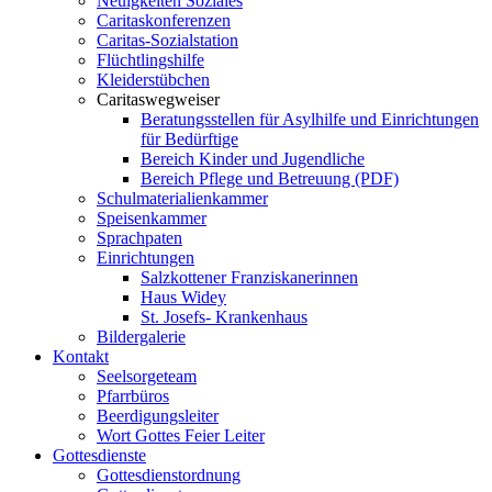
Neuigkeiten Soziales
Caritaskonferenzen
Caritas-Sozialstation
Flüchtlingshilfe
Kleiderstübchen
Caritaswegweiser
Beratungsstellen für Asylhilfe und Einrichtungen
für Bedürftige
Bereich Kinder und Jugendliche
Bereich Pflege und Betreuung (PDF)
Schulmaterialienkammer
Speisenkammer
Sprachpaten
Einrichtungen
Salzkottener Franziskanerinnen
Haus Widey
St. Josefs- Krankenhaus
Bildergalerie
Kontakt
Seelsorgeteam
Pfarrbüros
Beerdigungsleiter
Wort Gottes Feier Leiter
Gottesdienste
Gottesdienstordnung