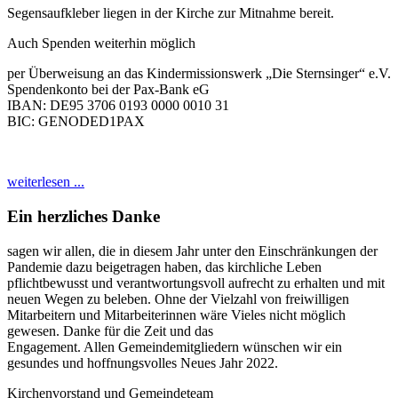
Segensaufkleber liegen in der Kirche zur Mitnahme bereit.
Auch Spenden weiterhin möglich
per Überweisung an das Kindermissionswerk „Die Sternsinger“ e.V.
Spendenkonto bei der Pax-Bank eG
IBAN: DE95 3706 0193 0000 0010 31
BIC: GENODED1PAX
weiterlesen ...
Ein herzliches Danke
sagen wir allen, die in diesem Jahr unter den Ein
schränkungen der
Pandemie dazu beigetragen ha
ben, das kirchliche Leben
pflichtbewusst und ver
antwortungsvoll aufrecht zu erhalten und mit
neuen
Wegen zu beleben. Ohne der Vielzahl von freiwilli
gen
Mitarbeitern und Mitarbeiterinnen wäre Vieles
nicht möglich
gewesen. Danke für die Zeit und das
Engagement. Allen Gemeindemitgliedern wünschen
wir ein
gesundes und hoffnungsvolles Neues Jahr
2022.
Kirchenvorstand und Gemeindeteam