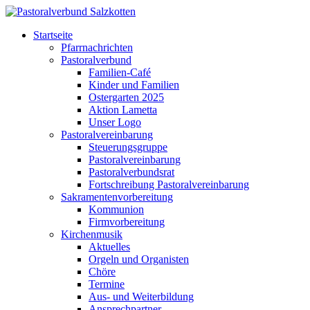
Startseite
Pfarrnachrichten
Pastoralverbund
Familien-Café
Kinder und Familien
Ostergarten 2025
Aktion Lametta
Unser Logo
Pastoralvereinbarung
Steuerungsgruppe
Pastoralvereinbarung
Pastoralverbundsrat
Fortschreibung Pastoralvereinbarung
Sakramentenvorbereitung
Kommunion
Firmvorbereitung
Kirchenmusik
Aktuelles
Orgeln und Organisten
Chöre
Termine
Aus- und Weiterbildung
Ansprechpartner