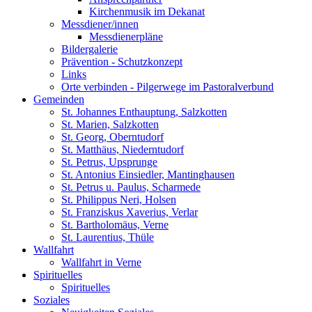
Kirchenmusik im Dekanat
Messdiener/innen
Messdienerpläne
Bildergalerie
Prävention - Schutzkonzept
Links
Orte verbinden - Pilgerwege im Pastoralverbund
Gemeinden
St. Johannes Enthauptung, Salzkotten
St. Marien, Salzkotten
St. Georg, Oberntudorf
St. Matthäus, Niederntudorf
St. Petrus, Upsprunge
St. Antonius Einsiedler, Mantinghausen
St. Petrus u. Paulus, Scharmede
St. Philippus Neri, Holsen
St. Franziskus Xaverius, Verlar
St. Bartholomäus, Verne
St. Laurentius, Thüle
Wallfahrt
Wallfahrt in Verne
Spirituelles
Spirituelles
Soziales