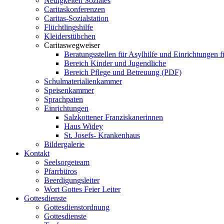
Neuigkeiten Soziales
Caritaskonferenzen
Caritas-Sozialstation
Flüchtlingshilfe
Kleiderstübchen
Caritaswegweiser
Beratungsstellen für Asylhilfe und Einrichtungen f
Bereich Kinder und Jugendliche
Bereich Pflege und Betreuung (PDF)
Schulmaterialienkammer
Speisenkammer
Sprachpaten
Einrichtungen
Salzkottener Franziskanerinnen
Haus Widey
St. Josefs- Krankenhaus
Bildergalerie
Kontakt
Seelsorgeteam
Pfarrbüros
Beerdigungsleiter
Wort Gottes Feier Leiter
Gottesdienste
Gottesdienstordnung
Gottesdienste