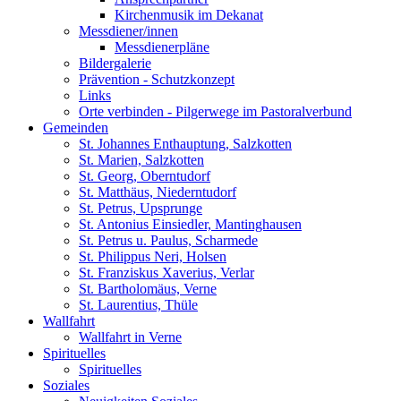
Kirchenmusik im Dekanat
Messdiener/innen
Messdienerpläne
Bildergalerie
Prävention - Schutzkonzept
Links
Orte verbinden - Pilgerwege im Pastoralverbund
Gemeinden
St. Johannes Enthauptung, Salzkotten
St. Marien, Salzkotten
St. Georg, Oberntudorf
St. Matthäus, Niederntudorf
St. Petrus, Upsprunge
St. Antonius Einsiedler, Mantinghausen
St. Petrus u. Paulus, Scharmede
St. Philippus Neri, Holsen
St. Franziskus Xaverius, Verlar
St. Bartholomäus, Verne
St. Laurentius, Thüle
Wallfahrt
Wallfahrt in Verne
Spirituelles
Spirituelles
Soziales