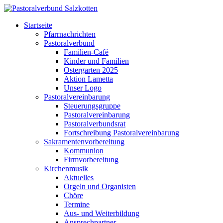
Startseite
Pfarrnachrichten
Pastoralverbund
Familien-Café
Kinder und Familien
Ostergarten 2025
Aktion Lametta
Unser Logo
Pastoralvereinbarung
Steuerungsgruppe
Pastoralvereinbarung
Pastoralverbundsrat
Fortschreibung Pastoralvereinbarung
Sakramentenvorbereitung
Kommunion
Firmvorbereitung
Kirchenmusik
Aktuelles
Orgeln und Organisten
Chöre
Termine
Aus- und Weiterbildung
Ansprechpartner