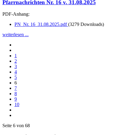
Pfarrnachrichten Nr. 16 v. 31.08.2025
PDF-Anhang:
PN_Nr. 16_31.08.2025.pdf
(3279 Downloads)
weiterlesen ...
1
2
3
4
5
6
7
8
9
10
Seite 6 von 68