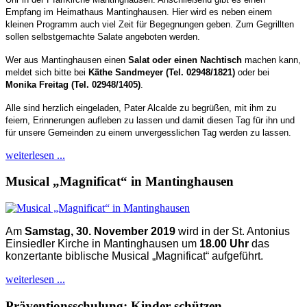
Empfang im Heimathaus Mantinghausen. Hier wird es neben einem
kleinen Programm auch
viel
Zeit für Begegnungen geben. Zum Gegrillten
sollen selbstgemachte Salate angeboten werden.
Wer aus Mantinghausen einen
Salat oder einen Nachtisch
machen kann,
meldet sich bitte bei
Käthe Sandmeyer (Tel. 02948/1821)
oder bei
Monika Freitag (Tel. 02948/1405)
.
Alle sind herzlich eingeladen, Pater Alcalde zu begrüßen, mit ihm zu
feiern, Erinnerungen aufleben zu
lassen
und damit diesen Tag für ihn und
für unsere Gemeinden zu einem unvergesslichen Tag werden zu lassen.
weiterlesen ...
Musical „Magnificat“ in Mantinghausen
Am
Samstag, 30. November 2019
wird in der St. Antonius
Einsiedler Kirche in Mantinghausen um
18.00 Uhr
das
konzertante biblische Musical „Magnificat“ aufgeführt.
weiterlesen ...
Präventionsschulung: Kinder schützen