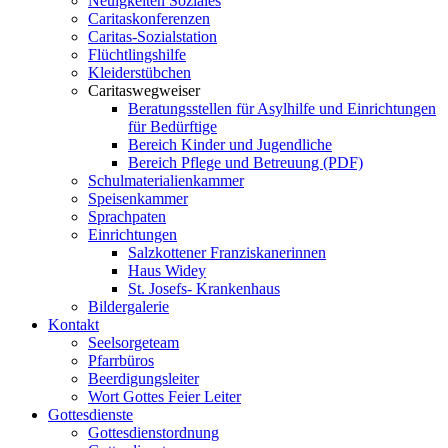
Neuigkeiten Soziales
Caritaskonferenzen
Caritas-Sozialstation
Flüchtlingshilfe
Kleiderstübchen
Caritaswegweiser
Beratungsstellen für Asylhilfe und Einrichtungen
für Bedürftige
Bereich Kinder und Jugendliche
Bereich Pflege und Betreuung (PDF)
Schulmaterialienkammer
Speisenkammer
Sprachpaten
Einrichtungen
Salzkottener Franziskanerinnen
Haus Widey
St. Josefs- Krankenhaus
Bildergalerie
Kontakt
Seelsorgeteam
Pfarrbüros
Beerdigungsleiter
Wort Gottes Feier Leiter
Gottesdienste
Gottesdienstordnung