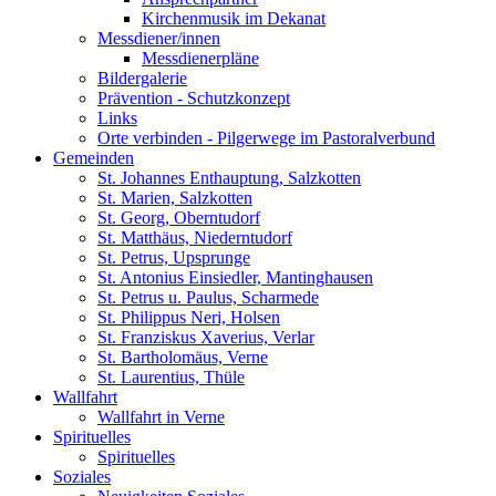
Kirchenmusik im Dekanat
Messdiener/innen
Messdienerpläne
Bildergalerie
Prävention - Schutzkonzept
Links
Orte verbinden - Pilgerwege im Pastoralverbund
Gemeinden
St. Johannes Enthauptung, Salzkotten
St. Marien, Salzkotten
St. Georg, Oberntudorf
St. Matthäus, Niederntudorf
St. Petrus, Upsprunge
St. Antonius Einsiedler, Mantinghausen
St. Petrus u. Paulus, Scharmede
St. Philippus Neri, Holsen
St. Franziskus Xaverius, Verlar
St. Bartholomäus, Verne
St. Laurentius, Thüle
Wallfahrt
Wallfahrt in Verne
Spirituelles
Spirituelles
Soziales