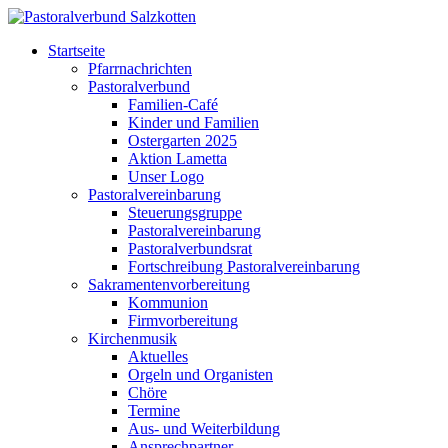
Startseite
Pfarrnachrichten
Pastoralverbund
Familien-Café
Kinder und Familien
Ostergarten 2025
Aktion Lametta
Unser Logo
Pastoralvereinbarung
Steuerungsgruppe
Pastoralvereinbarung
Pastoralverbundsrat
Fortschreibung Pastoralvereinbarung
Sakramentenvorbereitung
Kommunion
Firmvorbereitung
Kirchenmusik
Aktuelles
Orgeln und Organisten
Chöre
Termine
Aus- und Weiterbildung
Ansprechpartner