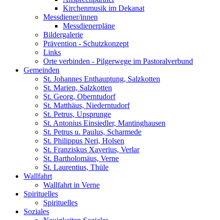
Kirchenmusik im Dekanat
Messdiener/innen
Messdienerpläne
Bildergalerie
Prävention - Schutzkonzept
Links
Orte verbinden - Pilgerwege im Pastoralverbund
Gemeinden
St. Johannes Enthauptung, Salzkotten
St. Marien, Salzkotten
St. Georg, Oberntudorf
St. Matthäus, Niederntudorf
St. Petrus, Upsprunge
St. Antonius Einsiedler, Mantinghausen
St. Petrus u. Paulus, Scharmede
St. Philippus Neri, Holsen
St. Franziskus Xaverius, Verlar
St. Bartholomäus, Verne
St. Laurentius, Thüle
Wallfahrt
Wallfahrt in Verne
Spirituelles
Spirituelles
Soziales