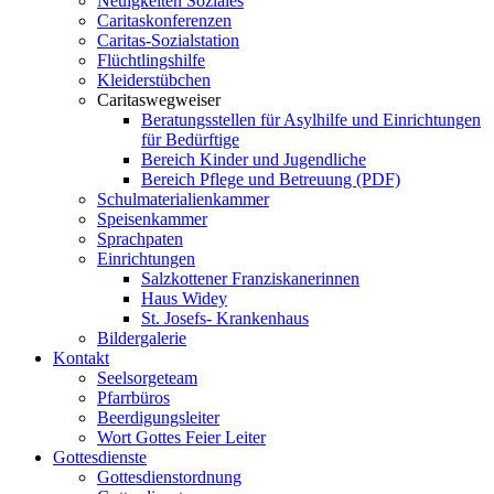
Neuigkeiten Soziales
Caritaskonferenzen
Caritas-Sozialstation
Flüchtlingshilfe
Kleiderstübchen
Caritaswegweiser
Beratungsstellen für Asylhilfe und Einrichtungen
für Bedürftige
Bereich Kinder und Jugendliche
Bereich Pflege und Betreuung (PDF)
Schulmaterialienkammer
Speisenkammer
Sprachpaten
Einrichtungen
Salzkottener Franziskanerinnen
Haus Widey
St. Josefs- Krankenhaus
Bildergalerie
Kontakt
Seelsorgeteam
Pfarrbüros
Beerdigungsleiter
Wort Gottes Feier Leiter
Gottesdienste
Gottesdienstordnung