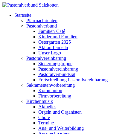
Startseite
Pfarrnachrichten
Pastoralverbund
Familien-Café
Kinder und Familien
Ostergarten 2025
Aktion Lametta
Unser Logo
Pastoralvereinbarung
Steuerungsgruppe
Pastoralvereinbarung
Pastoralverbundsrat
Fortschreibung Pastoralvereinbarung
Sakramentenvorbereitung
Kommunion
Firmvorbereitung
Kirchenmusik
Aktuelles
Orgeln und Organisten
Chöre
Termine
Aus- und Weiterbildung
Ansprechpartner