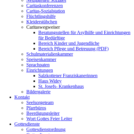
Neuigkeiten Soziales
Caritaskonferenzen
Caritas-Sozialstation
Flüchtlingshilfe
Kleiderstübchen
Caritaswegweiser
Beratungsstellen für Asylhilfe und Einrichtungen
für Bedürftige
Bereich Kinder und Jugendliche
Bereich Pflege und Betreuung (PDF)
Schulmaterialienkammer
Speisenkammer
Sprachpaten
Einrichtungen
Salzkottener Franziskanerinnen
Haus Widey
St. Josefs- Krankenhaus
Bildergalerie
Kontakt
Seelsorgeteam
Pfarrbüros
Beerdigungsleiter
Wort Gottes Feier Leiter
Gottesdienste
Gottesdienstordnung