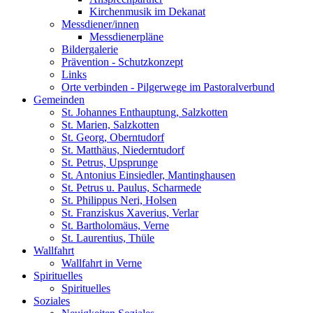
Kirchenmusik im Dekanat
Messdiener/innen
Messdienerpläne
Bildergalerie
Prävention - Schutzkonzept
Links
Orte verbinden - Pilgerwege im Pastoralverbund
Gemeinden
St. Johannes Enthauptung, Salzkotten
St. Marien, Salzkotten
St. Georg, Oberntudorf
St. Matthäus, Niederntudorf
St. Petrus, Upsprunge
St. Antonius Einsiedler, Mantinghausen
St. Petrus u. Paulus, Scharmede
St. Philippus Neri, Holsen
St. Franziskus Xaverius, Verlar
St. Bartholomäus, Verne
St. Laurentius, Thüle
Wallfahrt
Wallfahrt in Verne
Spirituelles
Spirituelles
Soziales