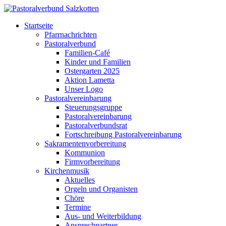
Startseite
Pfarrnachrichten
Pastoralverbund
Familien-Café
Kinder und Familien
Ostergarten 2025
Aktion Lametta
Unser Logo
Pastoralvereinbarung
Steuerungsgruppe
Pastoralvereinbarung
Pastoralverbundsrat
Fortschreibung Pastoralvereinbarung
Sakramentenvorbereitung
Kommunion
Firmvorbereitung
Kirchenmusik
Aktuelles
Orgeln und Organisten
Chöre
Termine
Aus- und Weiterbildung
Ansprechpartner