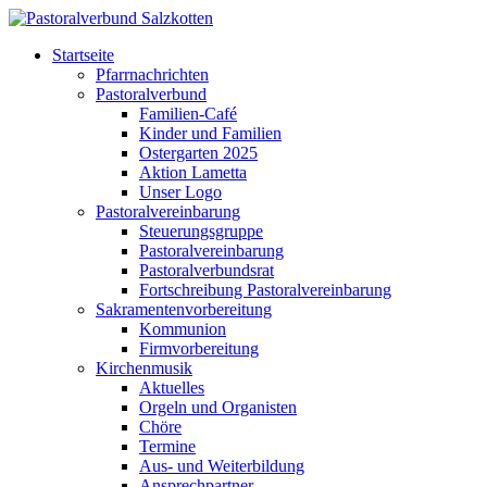
Startseite
Pfarrnachrichten
Pastoralverbund
Familien-Café
Kinder und Familien
Ostergarten 2025
Aktion Lametta
Unser Logo
Pastoralvereinbarung
Steuerungsgruppe
Pastoralvereinbarung
Pastoralverbundsrat
Fortschreibung Pastoralvereinbarung
Sakramentenvorbereitung
Kommunion
Firmvorbereitung
Kirchenmusik
Aktuelles
Orgeln und Organisten
Chöre
Termine
Aus- und Weiterbildung
Ansprechpartner