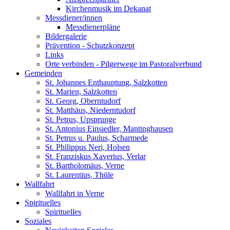
Kirchenmusik im Dekanat
Messdiener/innen
Messdienerpläne
Bildergalerie
Prävention - Schutzkonzept
Links
Orte verbinden - Pilgerwege im Pastoralverbund
Gemeinden
St. Johannes Enthauptung, Salzkotten
St. Marien, Salzkotten
St. Georg, Oberntudorf
St. Matthäus, Niederntudorf
St. Petrus, Upsprunge
St. Antonius Einsiedler, Mantinghausen
St. Petrus u. Paulus, Scharmede
St. Philippus Neri, Holsen
St. Franziskus Xaverius, Verlar
St. Bartholomäus, Verne
St. Laurentius, Thüle
Wallfahrt
Wallfahrt in Verne
Spirituelles
Spirituelles
Soziales