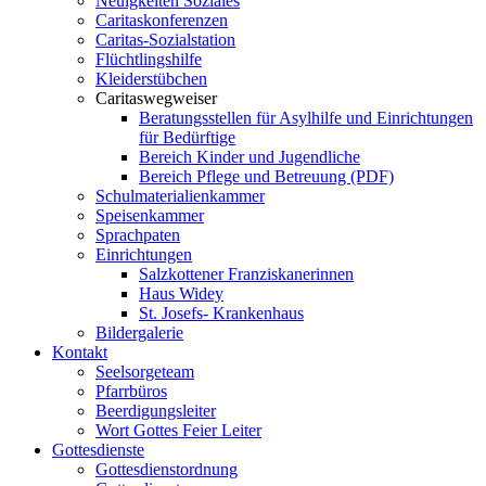
Neuigkeiten Soziales
Caritaskonferenzen
Caritas-Sozialstation
Flüchtlingshilfe
Kleiderstübchen
Caritaswegweiser
Beratungsstellen für Asylhilfe und Einrichtungen
für Bedürftige
Bereich Kinder und Jugendliche
Bereich Pflege und Betreuung (PDF)
Schulmaterialienkammer
Speisenkammer
Sprachpaten
Einrichtungen
Salzkottener Franziskanerinnen
Haus Widey
St. Josefs- Krankenhaus
Bildergalerie
Kontakt
Seelsorgeteam
Pfarrbüros
Beerdigungsleiter
Wort Gottes Feier Leiter
Gottesdienste
Gottesdienstordnung