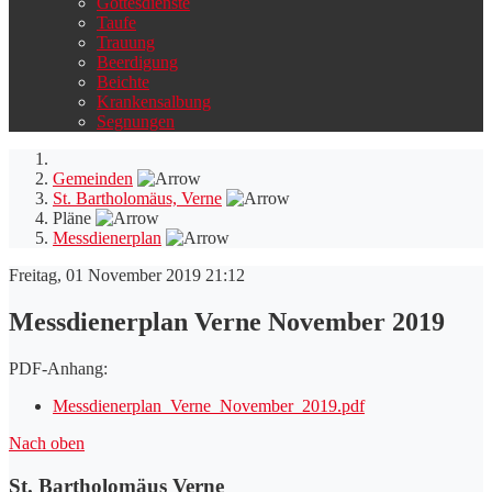
Gottesdienste
Taufe
Trauung
Beerdigung
Beichte
Krankensalbung
Segnungen
Gemeinden
St. Bartholomäus, Verne
Pläne
Messdienerplan
Freitag, 01 November 2019 21:12
Messdienerplan Verne November 2019
PDF-Anhang:
Messdienerplan_Verne_November_2019.pdf
Nach oben
St. Bartholomäus Verne