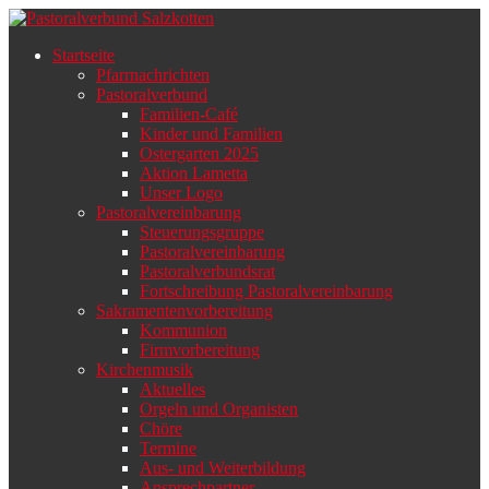
Startseite
Pfarrnachrichten
Pastoralverbund
Familien-Café
Kinder und Familien
Ostergarten 2025
Aktion Lametta
Unser Logo
Pastoralvereinbarung
Steuerungsgruppe
Pastoralvereinbarung
Pastoralverbundsrat
Fortschreibung Pastoralvereinbarung
Sakramentenvorbereitung
Kommunion
Firmvorbereitung
Kirchenmusik
Aktuelles
Orgeln und Organisten
Chöre
Termine
Aus- und Weiterbildung
Ansprechpartner