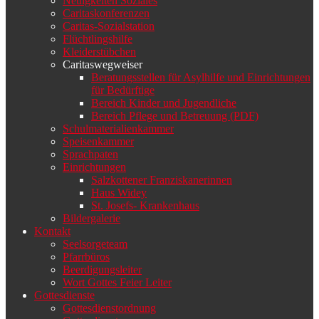
Neuigkeiten Soziales
Caritaskonferenzen
Caritas-Sozialstation
Flüchtlingshilfe
Kleiderstübchen
Caritaswegweiser
Beratungsstellen für Asylhilfe und Einrichtungen
für Bedürftige
Bereich Kinder und Jugendliche
Bereich Pflege und Betreuung (PDF)
Schulmaterialienkammer
Speisenkammer
Sprachpaten
Einrichtungen
Salzkottener Franziskanerinnen
Haus Widey
St. Josefs- Krankenhaus
Bildergalerie
Kontakt
Seelsorgeteam
Pfarrbüros
Beerdigungsleiter
Wort Gottes Feier Leiter
Gottesdienste
Gottesdienstordnung