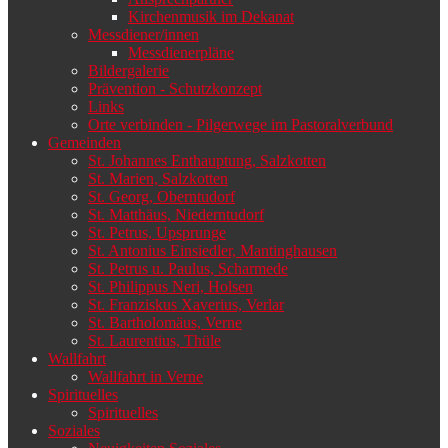
Kirchenmusik im Dekanat
Messdiener/innen
Messdienerpläne
Bildergalerie
Prävention - Schutzkonzept
Links
Orte verbinden - Pilgerwege im Pastoralverbund
Gemeinden
St. Johannes Enthauptung, Salzkotten
St. Marien, Salzkotten
St. Georg, Oberntudorf
St. Matthäus, Niederntudorf
St. Petrus, Upsprunge
St. Antonius Einsiedler, Mantinghausen
St. Petrus u. Paulus, Scharmede
St. Philippus Neri, Holsen
St. Franziskus Xaverius, Verlar
St. Bartholomäus, Verne
St. Laurentius, Thüle
Wallfahrt
Wallfahrt in Verne
Spirituelles
Spirituelles
Soziales