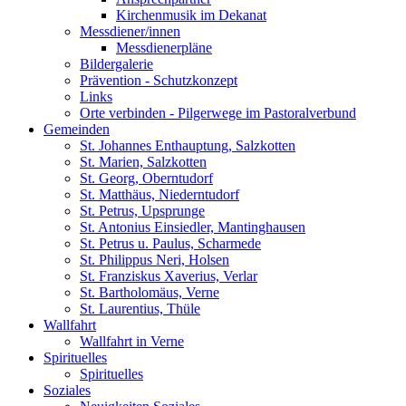
Kirchenmusik im Dekanat
Messdiener/innen
Messdienerpläne
Bildergalerie
Prävention - Schutzkonzept
Links
Orte verbinden - Pilgerwege im Pastoralverbund
Gemeinden
St. Johannes Enthauptung, Salzkotten
St. Marien, Salzkotten
St. Georg, Oberntudorf
St. Matthäus, Niederntudorf
St. Petrus, Upsprunge
St. Antonius Einsiedler, Mantinghausen
St. Petrus u. Paulus, Scharmede
St. Philippus Neri, Holsen
St. Franziskus Xaverius, Verlar
St. Bartholomäus, Verne
St. Laurentius, Thüle
Wallfahrt
Wallfahrt in Verne
Spirituelles
Spirituelles
Soziales