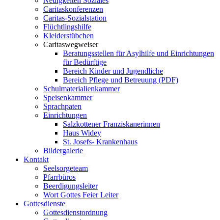
Neuigkeiten Soziales
Caritaskonferenzen
Caritas-Sozialstation
Flüchtlingshilfe
Kleiderstübchen
Caritaswegweiser
Beratungsstellen für Asylhilfe und Einrichtungen
für Bedürftige
Bereich Kinder und Jugendliche
Bereich Pflege und Betreuung (PDF)
Schulmaterialienkammer
Speisenkammer
Sprachpaten
Einrichtungen
Salzkottener Franziskanerinnen
Haus Widey
St. Josefs- Krankenhaus
Bildergalerie
Kontakt
Seelsorgeteam
Pfarrbüros
Beerdigungsleiter
Wort Gottes Feier Leiter
Gottesdienste
Gottesdienstordnung