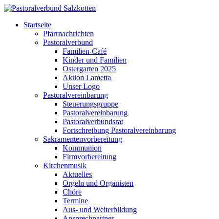
Startseite
Pfarrnachrichten
Pastoralverbund
Familien-Café
Kinder und Familien
Ostergarten 2025
Aktion Lametta
Unser Logo
Pastoralvereinbarung
Steuerungsgruppe
Pastoralvereinbarung
Pastoralverbundsrat
Fortschreibung Pastoralvereinbarung
Sakramentenvorbereitung
Kommunion
Firmvorbereitung
Kirchenmusik
Aktuelles
Orgeln und Organisten
Chöre
Termine
Aus- und Weiterbildung
Ansprechpartner