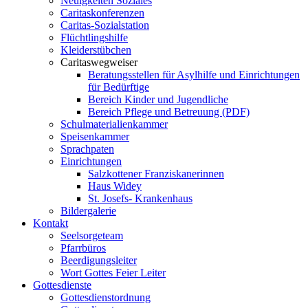
Neuigkeiten Soziales
Caritaskonferenzen
Caritas-Sozialstation
Flüchtlingshilfe
Kleiderstübchen
Caritaswegweiser
Beratungsstellen für Asylhilfe und Einrichtungen
für Bedürftige
Bereich Kinder und Jugendliche
Bereich Pflege und Betreuung (PDF)
Schulmaterialienkammer
Speisenkammer
Sprachpaten
Einrichtungen
Salzkottener Franziskanerinnen
Haus Widey
St. Josefs- Krankenhaus
Bildergalerie
Kontakt
Seelsorgeteam
Pfarrbüros
Beerdigungsleiter
Wort Gottes Feier Leiter
Gottesdienste
Gottesdienstordnung