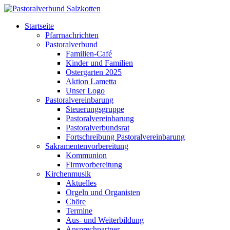
Startseite
Pfarrnachrichten
Pastoralverbund
Familien-Café
Kinder und Familien
Ostergarten 2025
Aktion Lametta
Unser Logo
Pastoralvereinbarung
Steuerungsgruppe
Pastoralvereinbarung
Pastoralverbundsrat
Fortschreibung Pastoralvereinbarung
Sakramentenvorbereitung
Kommunion
Firmvorbereitung
Kirchenmusik
Aktuelles
Orgeln und Organisten
Chöre
Termine
Aus- und Weiterbildung
Ansprechpartner