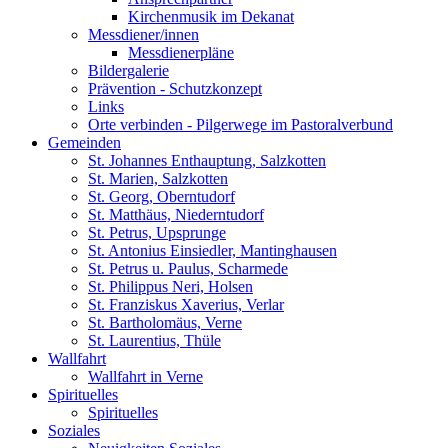
Kirchenmusik im Dekanat
Messdiener/innen
Messdienerpläne
Bildergalerie
Prävention - Schutzkonzept
Links
Orte verbinden - Pilgerwege im Pastoralverbund
Gemeinden
St. Johannes Enthauptung, Salzkotten
St. Marien, Salzkotten
St. Georg, Oberntudorf
St. Matthäus, Niederntudorf
St. Petrus, Upsprunge
St. Antonius Einsiedler, Mantinghausen
St. Petrus u. Paulus, Scharmede
St. Philippus Neri, Holsen
St. Franziskus Xaverius, Verlar
St. Bartholomäus, Verne
St. Laurentius, Thüle
Wallfahrt
Wallfahrt in Verne
Spirituelles
Spirituelles
Soziales