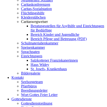
Neuigkeiten Soziales
Caritaskonferenzen
Caritas-Sozialstation
Flüchtlingshilfe
Kleiderstübchen
Caritaswegweiser
Beratungsstellen für Asylhilfe und Einrichtungen
für Bedürftige
Bereich Kinder und Jugendliche
Bereich Pflege und Betreuung (PDF)
Schulmaterialienkammer
Speisenkammer
Sprachpaten
Einrichtungen
Salzkottener Franziskanerinnen
Haus Widey
St. Josefs- Krankenhaus
Bildergalerie
Kontakt
Seelsorgeteam
Pfarrbüros
Beerdigungsleiter
Wort Gottes Feier Leiter
Gottesdienste
Gottesdienstordnung