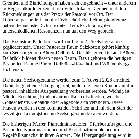
Gremien und Einrichtungen haben sich eingebracht – unter anderem
in Regionalkonferenzen, durch Voten lokaler Gremien und durch
Rückmeldungen aus der Praxis der Pastoral vor Ort. Der
Diözesanpastoralrat und die Erzbischöfliche Leitungskonferenz
haben die nächsten Schritte unter Berücksichtigung der
unterschiedlichen Resonanzen nun auf den Weg gebracht.
Das Erzbistum Paderborn wird künftig in 21 Seelsorgeräume
gegliedert sein. Unser Pastoraler Raum Salzkotten gehört künftig
zum Seelsorgeraum Büren-Delbrück. Das bisherige Dekanat Büren-
Delbrück bildetet diesen neuen Raum. Dazu gehören die heutigen
Pastoralen Räume Büren, Delbrück-Hövelhof und Wünnenberg-
Lichtenau.
Die neuen Seelsorgeräume werden zum 1. Advent 2026 errichtet.
Damit beginnt eine Übergangszeit, in der die neuen Räume auf ihre
pastoral-inhaltliche Ausgestaltung vorbereitet werden. Wichtig ist:
Mit der Errichtung ist nicht automatisch entschieden, welche
Gottesdienste, Gebäude oder Angebote sich verändern. Diese
Fragen werden in den kommenden Schritten und mit dem Start der
jeweiligen Leitungstrios im Seelsorgeraum beraten werden.
Die bisherigen Pfarrer, Pfarradministratoren, Pfarrbeauftragten und
Pastoralen Koordinatorinnen und Koordinatoren bleiben im
Regelfall zunächst in ihren Ämtern. Die Übergangsleitung wird in