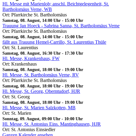
Hl. Messe mit Marienlob; anschl. Beichtgelegenheit, St.
Bartholomäus Verne, WB
Ort: Pfarrkirche St. Bartholomäus
Samstag, 08. August, 14:00 Uhr
-
15:00 Uhr
Trauung Jan Hoeck - Sabrina Sanna, St. Bartholomäus Verne
Ort: Pfarrkirche St. Bartholomäus
Samstag, 08. August, 14:00 Uhr
-
15:00 Uhr
fällt aus Trauung Hemel-Carrillo, St. Laurentius Thüle
Ort: St. Laurentius
Samstag, 08. August, 16:30 Uhr
-
17:30 Uhr
Hl. Messe, Krankenhaus, FW
Ort: Krankenhaus
Samstag, 08. August, 18:00 Uhr
-
19:00 Uhr
Hl. Messe, St. Bartholomäus Verne, RV
Ort: Pfarrkirche St. Bartholomäus
Samstag, 08. August, 18:00 Uhr
-
19:00 Uhr
Hl. Messe, St. Georg, Oberntudorf, HJR
Ort: St. Georg
Samstag, 08. August, 18:00 Uhr
-
19:00 Uhr
Hl. Messe, St. Marien Salzkotten, MB
Ort: St. Marien
Sonntag, 09. August, 09:00 Uhr
-
10:00 Uhr
Hl. Messe, St. Antonius Eins. Mantinghausen, HJR
Ort: St. Antonius Einsiedler
Ganzen Kalender ansehen