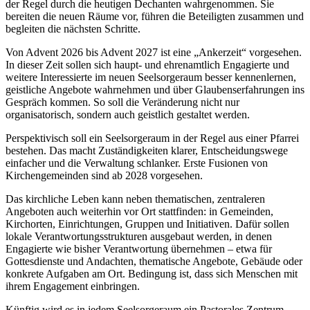
der Regel durch die heutigen Dechanten wahrgenommen. Sie
bereiten die neuen Räume vor, führen die Beteiligten zusammen und
begleiten die nächsten Schritte.
Von Advent 2026 bis Advent 2027 ist eine „Ankerzeit“ vorgesehen.
In dieser Zeit sollen sich haupt- und ehrenamtlich Engagierte und
weitere Interessierte im neuen Seelsorgeraum besser kennenlernen,
geistliche Angebote wahrnehmen und über Glaubenserfahrungen ins
Gespräch kommen. So soll die Veränderung nicht nur
organisatorisch, sondern auch geistlich gestaltet werden.
Perspektivisch soll ein Seelsorgeraum in der Regel aus einer Pfarrei
bestehen. Das macht Zuständigkeiten klarer, Entscheidungswege
einfacher und die Verwaltung schlanker. Erste Fusionen von
Kirchengemeinden sind ab 2028 vorgesehen.
Das kirchliche Leben kann neben thematischen, zentraleren
Angeboten auch weiterhin vor Ort stattfinden: in Gemeinden,
Kirchorten, Einrichtungen, Gruppen und Initiativen. Dafür sollen
lokale Verantwortungsstrukturen ausgebaut werden, in denen
Engagierte wie bisher Verantwortung übernehmen – etwa für
Gottesdienste und Andachten, thematische Angebote, Gebäude oder
konkrete Aufgaben am Ort. Bedingung ist, dass sich Menschen mit
ihrem Engagement einbringen.
Künftig wird es in jedem Seelsorgeraum ein Pastorales Zentrum,