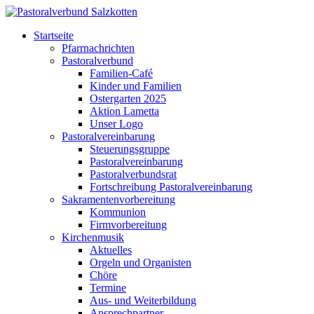
Startseite
Pfarrnachrichten
Pastoralverbund
Familien-Café
Kinder und Familien
Ostergarten 2025
Aktion Lametta
Unser Logo
Pastoralvereinbarung
Steuerungsgruppe
Pastoralvereinbarung
Pastoralverbundsrat
Fortschreibung Pastoralvereinbarung
Sakramentenvorbereitung
Kommunion
Firmvorbereitung
Kirchenmusik
Aktuelles
Orgeln und Organisten
Chöre
Termine
Aus- und Weiterbildung
Ansprechpartner