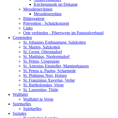
Kirchenmusik im Dekanat
Messdiener/innen
Messdienerpläne
Bildergalerie
Prävention - Schutzkonzept
Links
Orte verbinden - Pilgerwege im Pastoralverbund
Gemeinden
St. Johannes Enthauptung, Salzkotten
St. Marien, Salzkotten
St. Georg, Oberntudorf
St. Matthäus, Niederntudorf
St. Petrus, Upsprunge
St. Antonius Einsiedler, Mantinghausen
St. Petrus u. Paulus, Scharmede
St. Philippus Neri, Holsen
St. Franziskus Xaverius, Verlar
St. Bartholomäus, Verne
St. Laurentius, Thüle
Wallfahrt
Wallfahrt in Verne
Spirituelles
Spirituelles
Soziales