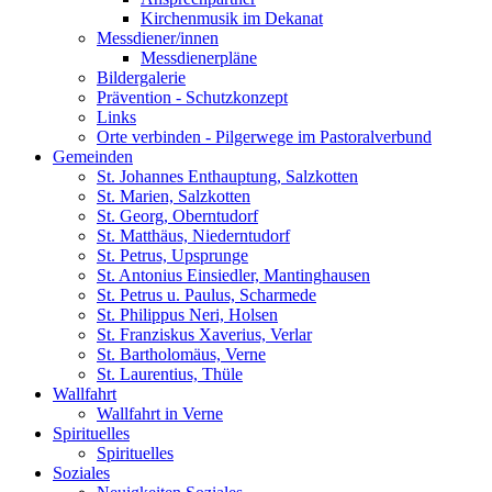
Kirchenmusik im Dekanat
Messdiener/innen
Messdienerpläne
Bildergalerie
Prävention - Schutzkonzept
Links
Orte verbinden - Pilgerwege im Pastoralverbund
Gemeinden
St. Johannes Enthauptung, Salzkotten
St. Marien, Salzkotten
St. Georg, Oberntudorf
St. Matthäus, Niederntudorf
St. Petrus, Upsprunge
St. Antonius Einsiedler, Mantinghausen
St. Petrus u. Paulus, Scharmede
St. Philippus Neri, Holsen
St. Franziskus Xaverius, Verlar
St. Bartholomäus, Verne
St. Laurentius, Thüle
Wallfahrt
Wallfahrt in Verne
Spirituelles
Spirituelles
Soziales