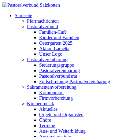
Startseite
Pfarrnachrichten
Pastoralverbund
Familien-Café
Kinder und Familien
Ostergarten 2025
Aktion Lametta
Unser Logo
Pastoralvereinbarung
Steuerungsgruppe
Pastoralvereinbarung
Pastoralverbundsrat
Fortschreibung Pastoralvereinbarung
Sakramentenvorbereitung
Kommunion
Firmvorbereitung
Kirchenmusik
Aktuelles
Orgeln und Organisten
Chöre
Termine
Aus- und Weiterbildung
Ansprechpartner