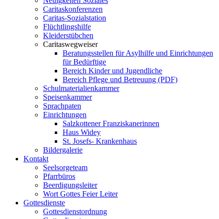
Neuigkeiten Soziales
Caritaskonferenzen
Caritas-Sozialstation
Flüchtlingshilfe
Kleiderstübchen
Caritaswegweiser
Beratungsstellen für Asylhilfe und Einrichtungen
für Bedürftige
Bereich Kinder und Jugendliche
Bereich Pflege und Betreuung (PDF)
Schulmaterialienkammer
Speisenkammer
Sprachpaten
Einrichtungen
Salzkottener Franziskanerinnen
Haus Widey
St. Josefs- Krankenhaus
Bildergalerie
Kontakt
Seelsorgeteam
Pfarrbüros
Beerdigungsleiter
Wort Gottes Feier Leiter
Gottesdienste
Gottesdienstordnung