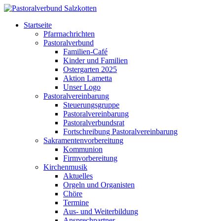
Startseite
Pfarrnachrichten
Pastoralverbund
Familien-Café
Kinder und Familien
Ostergarten 2025
Aktion Lametta
Unser Logo
Pastoralvereinbarung
Steuerungsgruppe
Pastoralvereinbarung
Pastoralverbundsrat
Fortschreibung Pastoralvereinbarung
Sakramentenvorbereitung
Kommunion
Firmvorbereitung
Kirchenmusik
Aktuelles
Orgeln und Organisten
Chöre
Termine
Aus- und Weiterbildung
Ansprechpartner