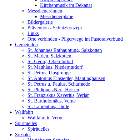
Kirchenmusik im Dekanat
Messdiener/innen
Messdienerpläne
Bildergalerie
Prävention - Schutzkonzept
Links
Orte verbinden - Pilgerwege im Pastoralverbund
Gemeinden
St. Johannes Enthauptung, Salzkotten
St. Marien, Salzkotten
St. Georg, Oberntudorf
St. Matthäus, Niederntudorf
St. Petrus, Upsprunge
St. Antonius Einsiedler, Mantinghausen
St. Petrus u. Paulus, Scharmede
St. Philippus Neri, Holsen
St. Franziskus Xaverius, Verlar
St. Bartholomäus, Verne
St. Laurentius, Thüle
Wallfahrt
Wallfahrt in Verne
Spirituelles
Spirituelles
Soziales