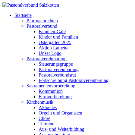
Startseite
Pfarrnachrichten
Pastoralverbund
Familien-Café
Kinder und Familien
Ostergarten 2025
Aktion Lametta
Unser Logo
Pastoralvereinbarung
Steuerungsgruppe
Pastoralvereinbarung
Pastoralverbundsrat
Fortschreibung Pastoralvereinbarung
Sakramentenvorbereitung
Kommunion
Firmvorbereitung
Kirchenmusik
Aktuelles
Orgeln und Organisten
Chöre
Termine
Aus- und Weiterbildung
Ansprechpartner