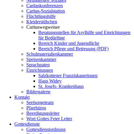
Neuigkeiten Soziales
Caritaskonferenzen
Caritas-Sozialstation
Flüchtlingshilfe
Kleiderstübchen
Caritaswegweiser
Beratungsstellen für Asylhilfe und Einrichtungen
für Bedürftige
Bereich Kinder und Jugendliche
Bereich Pflege und Betreuung (PDF)
Schulmaterialienkammer
Speisenkammer
Sprachpaten
Einrichtungen
Salzkottener Franziskanerinnen
Haus Widey
St. Josefs- Krankenhaus
Bildergalerie
Kontakt
Seelsorgeteam
Pfarrbüros
Beerdigungsleiter
Wort Gottes Feier Leiter
Gottesdienste
Gottesdienstordnung