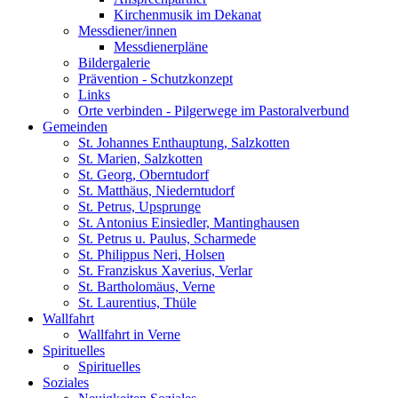
Kirchenmusik im Dekanat
Messdiener/innen
Messdienerpläne
Bildergalerie
Prävention - Schutzkonzept
Links
Orte verbinden - Pilgerwege im Pastoralverbund
Gemeinden
St. Johannes Enthauptung, Salzkotten
St. Marien, Salzkotten
St. Georg, Oberntudorf
St. Matthäus, Niederntudorf
St. Petrus, Upsprunge
St. Antonius Einsiedler, Mantinghausen
St. Petrus u. Paulus, Scharmede
St. Philippus Neri, Holsen
St. Franziskus Xaverius, Verlar
St. Bartholomäus, Verne
St. Laurentius, Thüle
Wallfahrt
Wallfahrt in Verne
Spirituelles
Spirituelles
Soziales