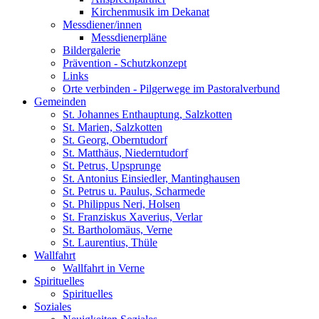
Kirchenmusik im Dekanat
Messdiener/innen
Messdienerpläne
Bildergalerie
Prävention - Schutzkonzept
Links
Orte verbinden - Pilgerwege im Pastoralverbund
Gemeinden
St. Johannes Enthauptung, Salzkotten
St. Marien, Salzkotten
St. Georg, Oberntudorf
St. Matthäus, Niederntudorf
St. Petrus, Upsprunge
St. Antonius Einsiedler, Mantinghausen
St. Petrus u. Paulus, Scharmede
St. Philippus Neri, Holsen
St. Franziskus Xaverius, Verlar
St. Bartholomäus, Verne
St. Laurentius, Thüle
Wallfahrt
Wallfahrt in Verne
Spirituelles
Spirituelles
Soziales