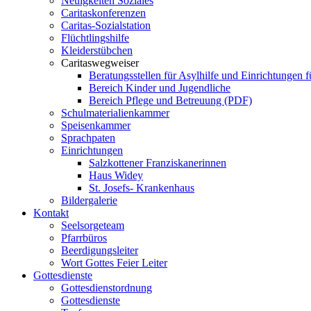
Neuigkeiten Soziales
Caritaskonferenzen
Caritas-Sozialstation
Flüchtlingshilfe
Kleiderstübchen
Caritaswegweiser
Beratungsstellen für Asylhilfe und Einrichtungen f
Bereich Kinder und Jugendliche
Bereich Pflege und Betreuung (PDF)
Schulmaterialienkammer
Speisenkammer
Sprachpaten
Einrichtungen
Salzkottener Franziskanerinnen
Haus Widey
St. Josefs- Krankenhaus
Bildergalerie
Kontakt
Seelsorgeteam
Pfarrbüros
Beerdigungsleiter
Wort Gottes Feier Leiter
Gottesdienste
Gottesdienstordnung
Gottesdienste