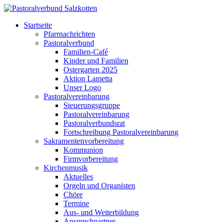
Startseite
Pfarrnachrichten
Pastoralverbund
Familien-Café
Kinder und Familien
Ostergarten 2025
Aktion Lametta
Unser Logo
Pastoralvereinbarung
Steuerungsgruppe
Pastoralvereinbarung
Pastoralverbundsrat
Fortschreibung Pastoralvereinbarung
Sakramentenvorbereitung
Kommunion
Firmvorbereitung
Kirchenmusik
Aktuelles
Orgeln und Organisten
Chöre
Termine
Aus- und Weiterbildung
Ansprechpartner