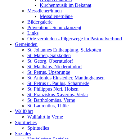
Kirchenmusik im Dekanat
Messdiener/innen
Messdienerpläne
Bildergalerie
Prävention - Schutzkonzept
Links
Orte verbinden - Pilgerwege im Pastoralverbund
Gemeinden
St. Johannes Enthauptung, Salzkotten
St. Marien, Salzkotten
St. Georg, Oberntudorf
St. Matthäus, Niederntudorf
St. Petrus, Upsprunge
St. Antonius Einsiedler, Mantinghausen
St. Petrus u. Paulus, Scharmede
St. Philippus Neri, Holsen
St. Franziskus Xaverius, Verlar
St. Bartholomäus, Verne
St. Laurentius, Thüle
Wallfahrt
Wallfahrt in Verne
Spirituelles
Spirituelles
Soziales