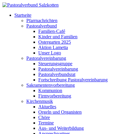
Startseite
Pfarrnachrichten
Pastoralverbund
Familien-Café
Kinder und Familien
Ostergarten 2025
Aktion Lametta
Unser Logo
Pastoralvereinbarung
Steuerungsgruppe
Pastoralvereinbarung
Pastoralverbundsrat
Fortschreibung Pastoralvereinbarung
Sakramentenvorbereitung
Kommunion
Firmvorbereitung
Kirchenmusik
Aktuelles
Orgeln und Organisten
Chöre
Termine
Aus- und Weiterbildung
Ansprechpartner