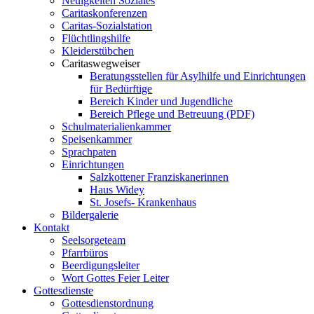
Neuigkeiten Soziales
Caritaskonferenzen
Caritas-Sozialstation
Flüchtlingshilfe
Kleiderstübchen
Caritaswegweiser
Beratungsstellen für Asylhilfe und Einrichtungen
für Bedürftige
Bereich Kinder und Jugendliche
Bereich Pflege und Betreuung (PDF)
Schulmaterialienkammer
Speisenkammer
Sprachpaten
Einrichtungen
Salzkottener Franziskanerinnen
Haus Widey
St. Josefs- Krankenhaus
Bildergalerie
Kontakt
Seelsorgeteam
Pfarrbüros
Beerdigungsleiter
Wort Gottes Feier Leiter
Gottesdienste
Gottesdienstordnung